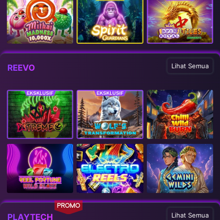
Lihat Semua
REEVO
PROMO
Lihat Semua
PLAYTECH