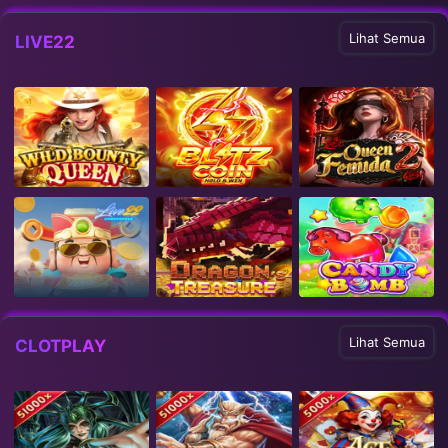
Lihat Semua
LIVE22
Lihat Semua
CLOTPLAY