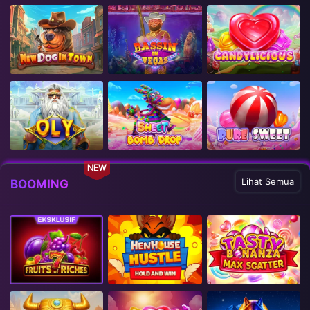
NEW
Lihat Semua
BOOMING