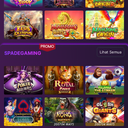
PROMO
Lihat Semua
SPADEGAMING