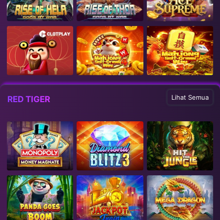
Lihat Semua
RED TIGER