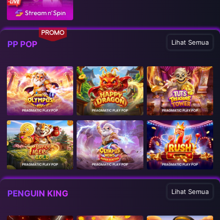
PROMO
Lihat Semua
PP POP
Lihat Semua
PENGUIN KING