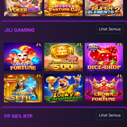
Lihat Semua
JILI GAMING
Lihat Semua
PP 98% RTP