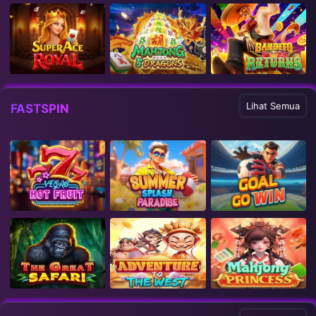
Lihat Semua
FASTSPIN