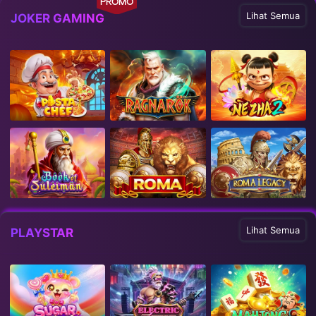
PROMO
Lihat Semua
JOKER GAMING
Lihat Semua
PLAYSTAR