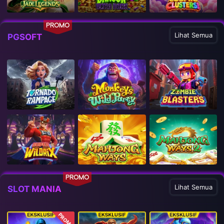
PROMO
Lihat Semua
PGSOFT
PROMO
Lihat Semua
SLOT MANIA
PROMO