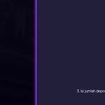
3. Isi jumlah dep