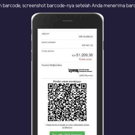
n barcode, screenshot barcode-nya setelah Anda menerima bar