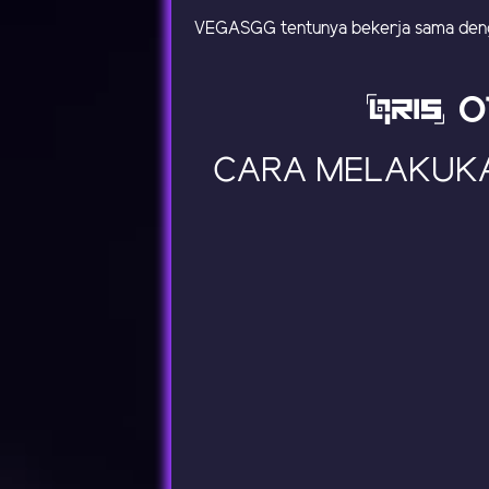
VEGASGG tentunya bekerja sama dengan
CARA MELAKUKA