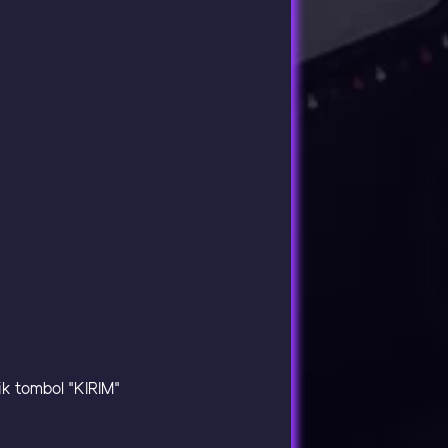
lik tombol "KIRIM"