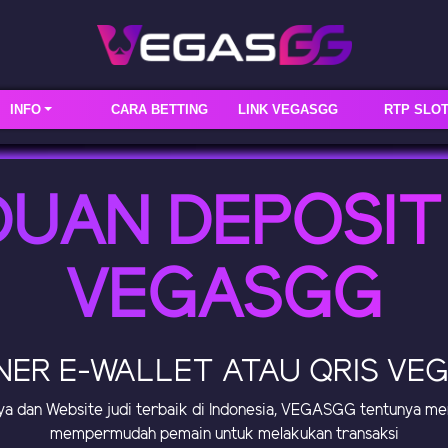
INFO
CARA BETTING
LINK VEGASGG
RTP SLO
UAN DEPOSIT
VEGASGG
NER E-WALLET ATAU QRIS VE
aya dan Website judi terbaik di Indonesia, VEGASGG tentunya me
mempermudah pemain untuk melakukan transaksi