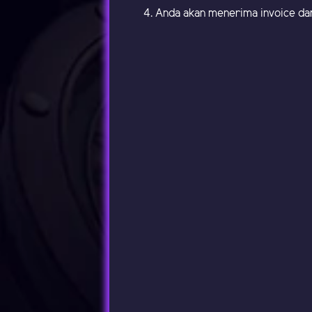
4. Anda akan menerima invoice da