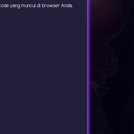
code yang muncul di browser Anda.