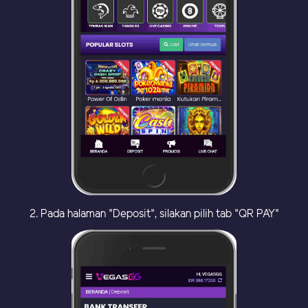
2. Pada halaman "Deposit", silakan pilih tab "QR PAY"