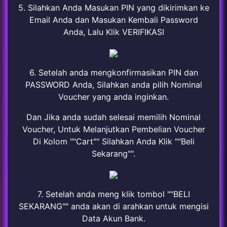
5. Silahkan Anda Masukan PIN yang dikirimkan ke
Email Anda dan Masukan Kembali Password
Anda, Lalu Klik VERIFIKASI
6. Setelah anda mengkonfirmasikan PIN dan
PASSWORD Anda, Silahkan anda pilih Nominal
Voucher yang anda inginkan.
Dan Jika anda sudah selesai memilih Nominal
Voucher, Untuk Melanjutkan Pembelian Voucher
Di Kolom ""Cart"" Silahkan Anda Klik ""Beli
Sekarang"".
7. Setelah anda meng klik tombol ""BELI
SEKARANG"" anda akan di arahkan untuk mengisi
Data Akun Bank.