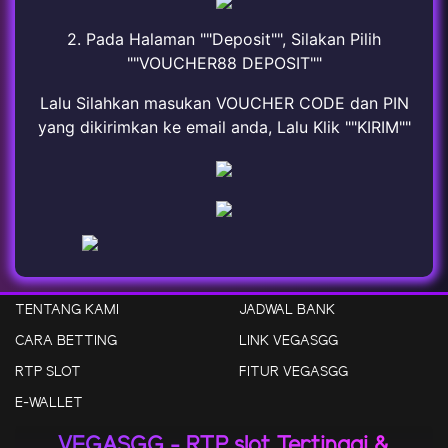
2. Pada Halaman ""Deposit"", Silakan Pilih
""VOUCHER88 DEPOSIT""
Lalu Silahkan masukan VOUCHER CODE dan PIN
yang dikirimkan ke email anda, Lalu Klik ""KIRIM""
TENTANG KAMI
JADWAL BANK
CARA BETTING
LINK VEGASGG
RTP SLOT
FITUR VEGASGG
E-WALLET
VEGASGG - RTP slot Tertinggi &