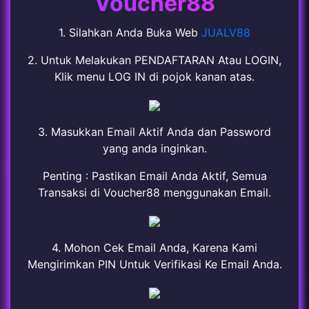
Voucher88
1. Silahkan Anda Buka Web
JUALV88
2. Untuk Melakukan PENDAFTARAN Atau LOGIN,
Klik menu LOG IN di pojok kanan atas.
3. Masukkan Email Aktif Anda dan Password
yang anda inginkan.
Penting : Pastikan Email Anda Aktif, Semua
Transaksi di Voucher88 menggunakan Email.
4. Mohon Cek Email Anda, Karena Kami
Mengirimkan PIN Untuk Verifikasi Ke Email Anda.