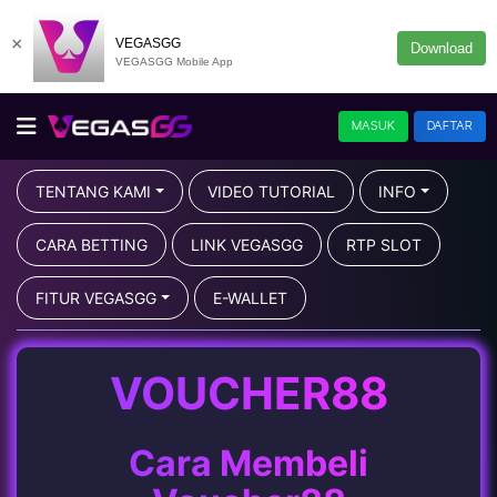
×
VEGASGG
Download
VEGASGG Mobile App
MASUK
DAFTAR
TENTANG KAMI
VIDEO TUTORIAL
INFO
CARA BETTING
LINK VEGASGG
RTP SLOT
FITUR VEGASGG
E-WALLET
VOUCHER88
Cara Membeli